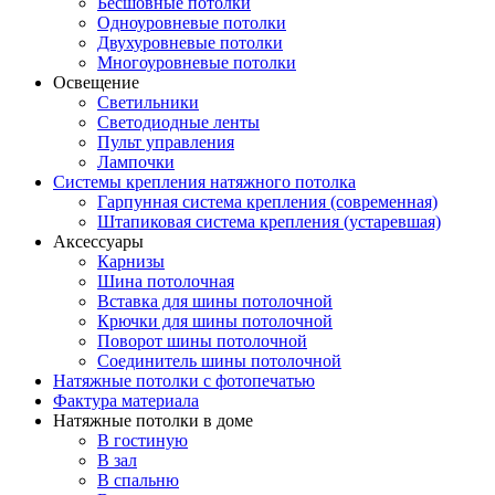
Бесшовные потолки
Одноуровневые потолки
Двухуровневые потолки
Многоуровневые потолки
Освещение
Светильники
Светодиодные ленты
Пульт управления
Лампочки
Системы крепления натяжного потолка
Гарпунная система крепления (современная)
Штапиковая система крепления (устаревшая)
Аксессуары
Карнизы
Шина потолочная
Вставка для шины потолочной
Крючки для шины потолочной
Поворот шины потолочной
Соединитель шины потолочной
Натяжные потолки с фотопечатью
Фактура материала
Натяжные потолки в доме
В гостиную
В зал
В спальню