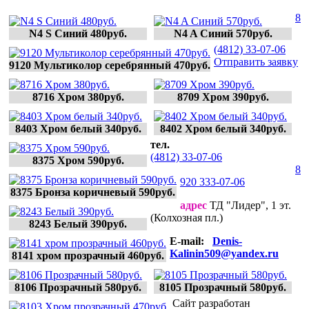
8
N4 S Синий 480руб.
N4 A Синий 570руб.
(4812) 33-07-06
Отправить заявку
9120 Мультиколор серебрянный 470руб.
8716 Хром 380руб.
8709 Хром 390руб.
8403 Хром белый 340руб.
8402 Хром белый 340руб.
тел.
(4812) 33-07-06
8375 Хром 590руб.
8
920 333-07-06
8375 Бронза коричневый 590руб.
адрес
ТД "Лидер", 1 эт.
(Колхозная пл.)
8243 Белый 390руб.
E-mail:
Denis-
Kalinin509@yandex.ru
8141 хром прозрачный 460руб.
8106 Прозрачный 580руб.
8105 Прозрачный 580руб.
Сайт разработан