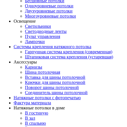
Бесшовные потолки
Одноуровневые потолки
Двухуровневые потолки
Многоуровневые потолки
Освещение
Светильники
Светодиодные ленты
Пульт управления
Лампочки
Системы крепления натяжного потолка
Гарпунная система крепления (современная)
Штапиковая система крепления (устаревшая)
Аксессуары
Карнизы
Шина потолочная
Вставка для шины потолочной
Крючки для шины потолочной
Поворот шины потолочной
Соединитель шины потолочной
Натяжные потолки с фотопечатью
Фактура материала
Натяжные потолки в доме
В гостиную
В зал
В спальню