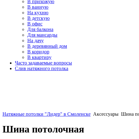
В прихожую
В ванную
На кухню
В детскую
В офис
Для балкона
Для мансарды
На дачу
В деревянный дом
В коридор
В квартиру
Часто задаваемые вопросы
Слив натяжного потолка
Натяжные потолки "Лидер" в Смоленске
Аксессуары
Шина по
Шина потолочная