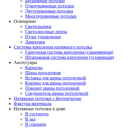
Бесшовные потолки
Одноуровневые потолки
Двухуровневые потолки
Многоуровневые потолки
Освещение
Светильники
Светодиодные ленты
Пульт управления
Лампочки
Системы крепления натяжного потолка
Гарпунная система крепления (современная)
Штапиковая система крепления (устаревшая)
Аксессуары
Карнизы
Шина потолочная
Вставка для шины потолочной
Крючки для шины потолочной
Поворот шины потолочной
Соединитель шины потолочной
Натяжные потолки с фотопечатью
Фактура материала
Натяжные потолки в доме
В гостиную
В зал
В спальню